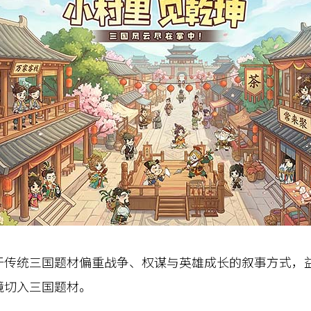
统三国题材偏重战争、权谋与英雄成长的叙事方式，益
境切入三国题材。