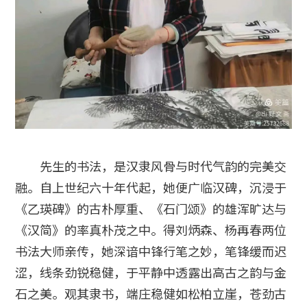
先生的书法，是汉隶风骨与时代气韵的完美交
融。自上世纪六十年代起，她便广临汉碑，沉浸于
《乙瑛碑》的古朴厚重、《石门颂》的雄浑旷达与
《汉简》的率真朴茂之中。得刘炳森、杨再春两位
书法大师亲传，她深谙中锋行笔之妙，笔锋缓而迟
涩，线条劲锐稳健，于平静中透露出高古之韵与金
石之美。观其隶书，端庄稳健如松柏立崖，苍劲古