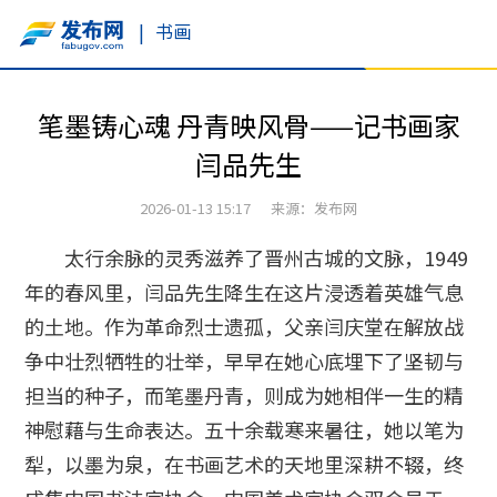
|
书画
笔墨铸心魂 丹青映风骨——记书画家
闫品先生
2026-01-13 15:17 来源：发布网
太行余脉的灵秀滋养了晋州古城的文脉，1949
年的春风里，闫品先生降生在这片浸透着英雄气息
的土地。作为革命烈士遗孤，父亲闫庆堂在解放战
争中壮烈牺牲的壮举，早早在她心底埋下了坚韧与
担当的种子，而笔墨丹青，则成为她相伴一生的精
神慰藉与生命表达。五十余载寒来暑往，她以笔为
犁，以墨为泉，在书画艺术的天地里深耕不辍，终