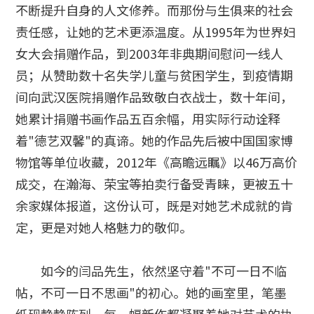
不断提升自身的人文修养。而那份与生俱来的社会
责任感，让她的艺术更添温度。从1995年为世界妇
女大会捐赠作品，到2003年非典期间慰问一线人
员；从赞助数十名失学儿童与贫困学生，到疫情期
间向武汉医院捐赠作品致敬白衣战士，数十年间，
她累计捐赠书画作品五百余幅，用实际行动诠释
着"德艺双馨"的真谛。她的作品先后被中国国家博
物馆等单位收藏，2012年《高瞻远瞩》以46万高价
成交，在瀚海、荣宝等拍卖行备受青睐，更被五十
余家媒体报道，这份认可，既是对她艺术成就的肯
定，更是对她人格魅力的敬仰。
如今的闫品先生，依然坚守着"不可一日不临
帖，不可一日不思画"的初心。她的画室里，笔墨