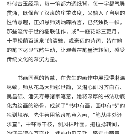
朴似古玉经霜，每一笔都力透纸背，每一字都气脉
贯通，既保留了汉隶的庄重法度，又融入了自身的
性情意趣，正如恩师刘炳森所言，已然独树一帜。
那些流传于世的楹联佳作，或"一庭花影三更月，
十里松荫百道泉"的清雅，或豪迈的诗词，皆在她
的笔下尽显气韵生动，让观者在笔墨流转间，感受
传统文化的深沉力量。
书画同源的智慧，在先生的画作中展现得淋漓
尽致。师从花鸟大师张世简，又潜心研习齐白石、
吴昌硕、潘天寿等诸家笔意，她将深厚的书法功底
化为绘画的筋骨，成就了"书中有画，画中有书"的
独到境界。先生善用篆隶笔意入画，"笔从曲处还
求直"，中锋写干枝，侧风抹叶面，拖拉捻转间，
浓淡干湿交互变化，拙朴中见灵动，坚实中藏意