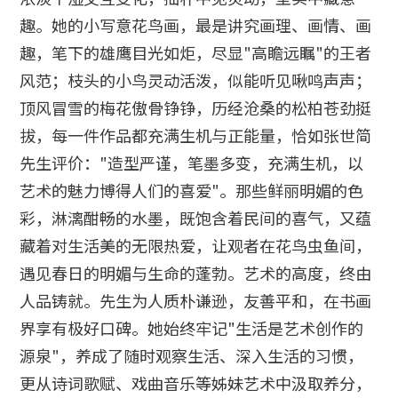
趣。她的小写意花鸟画，最是讲究画理、画情、画
趣，笔下的雄鹰目光如炬，尽显"高瞻远瞩"的王者
风范；枝头的小鸟灵动活泼，似能听见啾鸣声声；
顶风冒雪的梅花傲骨铮铮，历经沧桑的松柏苍劲挺
拔，每一件作品都充满生机与正能量，恰如张世简
先生评价："造型严谨，笔墨多变，充满生机，以
艺术的魅力博得人们的喜爱"。那些鲜丽明媚的色
彩，淋漓酣畅的水墨，既饱含着民间的喜气，又蕴
藏着对生活美的无限热爱，让观者在花鸟虫鱼间，
遇见春日的明媚与生命的蓬勃。艺术的高度，终由
人品铸就。先生为人质朴谦逊，友善平和，在书画
界享有极好口碑。她始终牢记"生活是艺术创作的
源泉"，养成了随时观察生活、深入生活的习惯，
更从诗词歌赋、戏曲音乐等姊妹艺术中汲取养分，