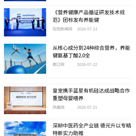
《营养健康产品循证研发技术规
范》团标发布养能健
信阳新闻网
2026-07-23
从核心成分到24种综合营养，养能
健氨基丁酸2.0全
周口网
2026-07-22
皇宠携手蓝星有机硅达成战略合作
重塑母婴喂养
凤凰网
2026-07-21
深耕中医药全产业链 德元升以专精
特新实力助推