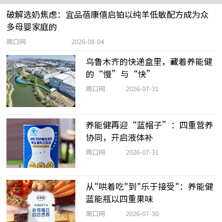
破解选奶焦虑：宜品蓓康僖启铂以纯羊低敏配方成为众
多母婴家庭的
周口网
2026-08-04
乌鲁木齐的快递盒里，藏着养能健
的“慢”与“快”
周口网
2026-07-31
养能健再迎“蓝帽子”：四重营养
协同，开启液体补
周口网
2026-07-31
从"哄着吃"到"乐于接受"：养能健
蓝能瓶以四重果味
周口网
2026-07-30