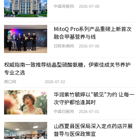
中国商报网
2026-07-08
MitoQ Pro系列产品重磅上新首次
融合甲基营养与线
日照新闻网
2026-07-06
权威指南一致推荐结晶型硫酸氨糖，伊索佳成关节养护
专业之选
周口网
2026-07-02
华润紫竹毓婷以"毓见"为约 让每一
次守护都恰逢其时
中国日报网
2026-07-01
山西夏县医保局深入定点药店开展
督导与医保政策宣