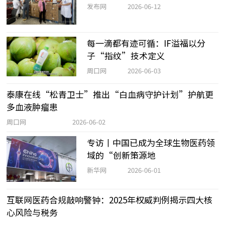
发布网
2026-06-12
每一滴都有迹可循：IF溢福以分
子“指纹”技术定义
周口网
2026-06-03
泰康在线“松青卫士”推出“白血病守护计划”护航更
多血液肿瘤患
周口网
2026-06-02
专访丨中国已成为全球生物医药领
域的“创新策源地
新华网
2026-06-01
互联网医药合规敲响警钟：2025年权威判例揭示四大核
心风险与税务