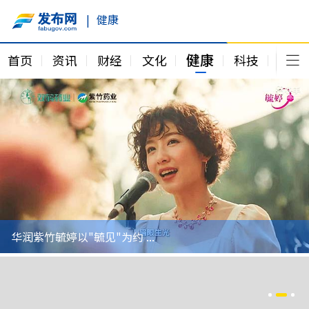
|
健康
健康
首页
资讯
财经
文化
科技
农业
华润紫竹毓婷以"毓见"为约 ...