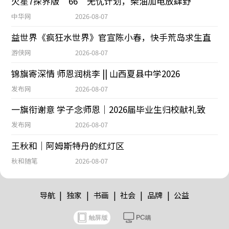
火星7探界版“66”无忧计划，柴油加电放肆野
中华网
2026-08-07
益世界《疯狂水世界》官宣陈小春，快手荒岛求生直
游侠网
2026-08-07
锦旗寄深情 师恩润桃李 || 山西夏县中学2026
发布网
2026-08-07
一旗衔谢意 学子念师恩｜2026届毕业生归校献礼致
发布网
2026-08-07
王秋和｜阿姆斯特丹的红灯区
秋和随笔
2026-08-07
|
|
|
|
|
导航
独家
书画
社会
品牌
公益