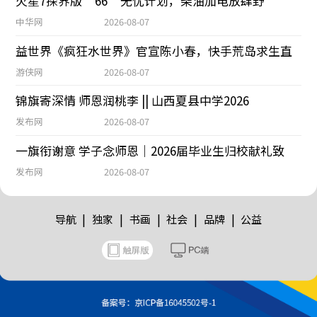
火星7探界版“66”无忧计划，柴油加电放肆野
中华网
2026-08-07
益世界《疯狂水世界》官宣陈小春，快手荒岛求生直
游侠网
2026-08-07
锦旗寄深情 师恩润桃李 || 山西夏县中学2026
发布网
2026-08-07
一旗衔谢意 学子念师恩｜2026届毕业生归校献礼致
发布网
2026-08-07
|
|
|
|
|
导航
独家
书画
社会
品牌
公益