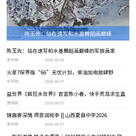
陈玉先：站在速写和水墨舞蹈画巅峰
陈玉先：站在速写和水墨舞蹈画巅峰的军旅画家
发布网
2026-08-08
火星7探界版“66”无忧计划，柴油加电放肆野
中华网
2026-08-07
益世界《疯狂水世界》官宣陈小春，快手荒岛求生直
游侠网
2026-08-07
锦旗寄深情 师恩润桃李 || 山西夏县中学2026
发布网
2026-08-07