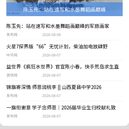
陈玉先：站在速写和水墨舞蹈画巅峰
陈玉先：站在速写和水墨舞蹈画巅峰的军旅画家
发布网
2026-08-08
火星7探界版“66”无忧计划，柴油加电放肆野
中华网
2026-08-07
益世界《疯狂水世界》官宣陈小春，快手荒岛求生直
游侠网
2026-08-07
锦旗寄深情 师恩润桃李 || 山西夏县中学2026
发布网
2026-08-07
一旗衔谢意 学子念师恩｜2026届毕业生归校献礼致
发布网
2026-08-07