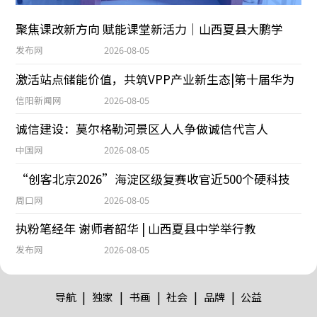
聚焦课改新方向 赋能课堂新活力｜山西夏县大鹏学
发布网
2026-08-05
激活站点储能价值，共筑VPP产业新生态|第十届华为
信阳新闻网
2026-08-05
诚信建设：莫尔格勒河景区人人争做诚信代言人
中国网
2026-08-05
“创客北京2026”海淀区级复赛收官近500个硬科技
周口网
2026-08-05
执粉笔经年 谢师者韶华 | 山西夏县中学举行教
发布网
2026-08-05
|
|
|
|
|
导航
独家
书画
社会
品牌
公益