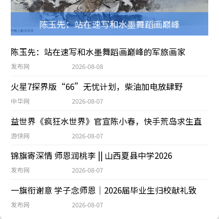
陈玉先：站在速写和水墨舞蹈画巅峰
陈玉先：站在速写和水墨舞蹈画巅峰的军旅画家
发布网
2026-08-08
火星7探界版“66”无忧计划，柴油加电放肆野
中华网
2026-08-07
益世界《疯狂水世界》官宣陈小春，快手荒岛求生直
游侠网
2026-08-07
锦旗寄深情 师恩润桃李 || 山西夏县中学2026
发布网
2026-08-07
一旗衔谢意 学子念师恩｜2026届毕业生归校献礼致
发布网
2026-08-07