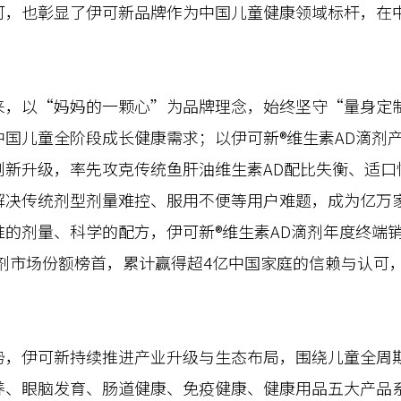
可，也彰显了伊可新品牌作为中国儿童健康领域标杆，在
以“妈妈的一颗心”为品牌理念，始终坚守“量身定制
国儿童全阶段成长健康需求；以伊可新®维生素AD滴剂
创新升级，率先攻克传统鱼肝油维生素AD配比失衡、适口
解决传统剂型剂量难控、服用不便等用户难题，成为亿万
的剂量、科学的配方，伊可新®维生素AD滴剂年度终端销
充剂市场份额榜首，累计赢得超4亿中国家庭的信赖与认可
伊可新持续推进产业升级与生态布局，围绕儿童全周期
养、眼脑发育、肠道健康、免疫健康、健康用品五大产品