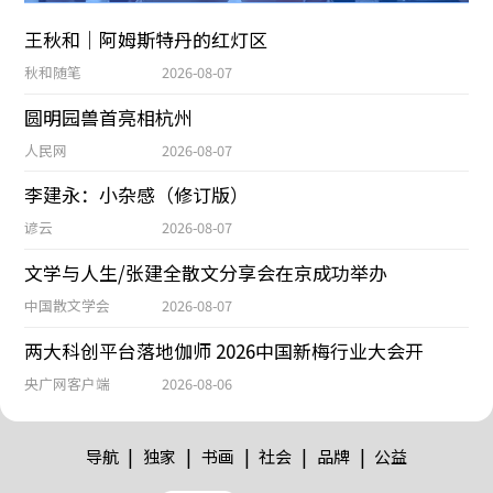
王秋和｜阿姆斯特丹的红灯区
秋和随笔
2026-08-07
圆明园兽首亮相杭州
人民网
2026-08-07
李建永：小杂感（修订版）
谚云
2026-08-07
文学与人生/张建全散文分享会在京成功举办
中国散文学会
2026-08-07
两大科创平台落地伽师 2026中国新梅行业大会开
央广网客户端
2026-08-06
|
|
|
|
|
导航
独家
书画
社会
品牌
公益